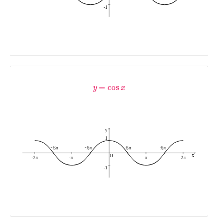
=
cos
y
x