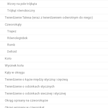
Wzory na pole trójkąta
Trójkąt równoboczny
Twierdzenie Talesa (wraz z twierdzeniem odwrotnym do niego)
Czworokąty
Trapez
Równoległobok
Romb
Deltoid
Koło
Wycinek koła
Kąty w okręgu
Twierdzenie o kącie między styczną i cięciwą
Twierdzenie o odcinkach stycznych
Twierdzenie o odcinkach siecznej i stycznej
Okrąg opisany na czworokącie
Okrąg wpisany w czworokąt