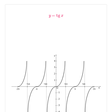
=
tg
y
x