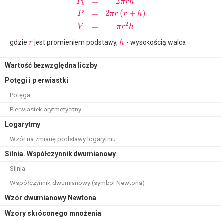
=
2
P
π
r
h
b
=
2
(
+
)
P
π
r
r
h
2
=
V
π
r
h
gdzie
jest promieniem podstawy,
- wysokością walca
r
h
Wartość bezwzględna liczby
Potęgi i pierwiastki
Potęga
Pierwiastek arytmetyczny
Logarytmy
Wzór na zmianę podstawy logarytmu
Silnia. Współczynnik dwumianowy
Silnia
Współczynnik dwumianowy (symbol Newtona)
Wzór dwumianowy Newtona
Wzory skróconego mnożenia