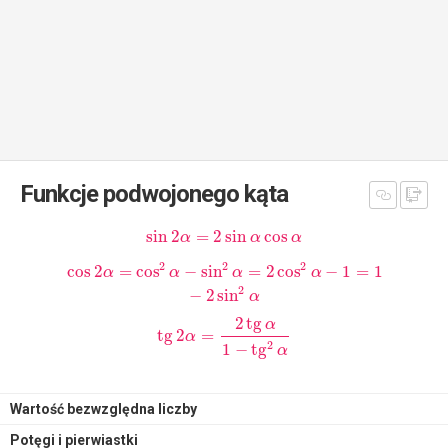
Funkcje podwojonego kąta
sin
2
=
2
sin
cos
α
α
α
2
2
2
cos
2
=
cos
−
sin
=
2
cos
−
1
=
1
α
α
α
α
2
−
2
sin
α
2
tg
α
tg
2
=
α
2
1
−
tg
α
Wartość bezwzględna liczby
Potęgi i pierwiastki