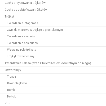
Cechy przystawania trójkątów
Cechy podobieństwa trójkątów
Trójkąt
Twierdzenie Pitagorasa
Związki miarowe w trójkącie prostokątnym
Twierdzenie sinusów
Twierdzenie cosinusów
Wzory na pole trójkąta
Trójkąt równoboczny
Twierdzenie Talesa (wraz z twierdzeniem odwrotnym do niego)
Czworokąty
Trapez
Równoległobok
Romb
Deltoid
Koło