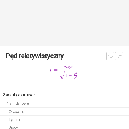
Pęd relatywistyczny
m
v
0
=
p
−
−
−
−
−
√
2
v
1
−
2
c
Zasady azotowe
Pirymidynowe
Cytozyna
Tymina
Uracyl