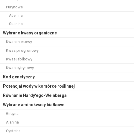
Purynowe
Adenina
Guanina
Wybrane kwasy organiczne
Kwas mlekowy
Kwas pirogronowy
Kwas jabłkowy
Kwas cytrynowy
Kod genetyczny
Potencjał wody w komórce roślinnej
Równanie Hardy'ego-Weinberga
Wybrane aminokwasy białkowe
Glicyna
Alanina
Cysteina