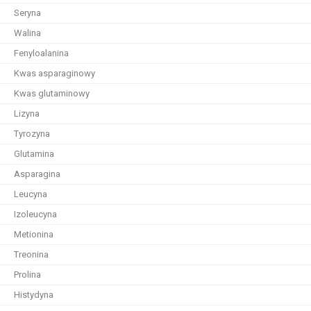
Seryna
Walina
Fenyloalanina
Kwas asparaginowy
Kwas glutaminowy
Lizyna
Tyrozyna
Glutamina
Asparagina
Leucyna
Izoleucyna
Metionina
Treonina
Prolina
Histydyna