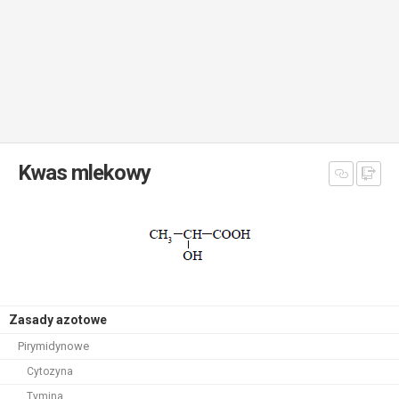
Kwas mlekowy
Zasady azotowe
Pirymidynowe
Cytozyna
Tymina