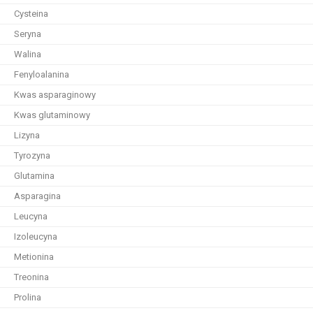
Cysteina
Seryna
Walina
Fenyloalanina
Kwas asparaginowy
Kwas glutaminowy
Lizyna
Tyrozyna
Glutamina
Asparagina
Leucyna
Izoleucyna
Metionina
Treonina
Prolina