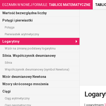
EGZAMIN W NOWEJ FORMULE:
TABLICE MATEMATYCZNE
TABLI
Wartość bezwzględna liczby
Potęgi i pierwiastki
Potęga
Pierwiastek arytmetyczny
Logarytmy
Wzór na zmianę podstawy logarytmu
Silnia. Współczynnik dwumianowy
Silnia
Współczynnik dwumianowy (symbol Newtona)
Wzór dwumianowy Newtona
Wzory skróconego mnożenia
Ciągi
Logar
Ciąg arytmetyczny
Logarytmem
Ciąg geometryczny