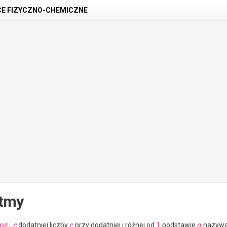
CE FIZYCZNO-CHEMICZNE
ytmy
log
1
dodatniej liczby
przy dodatniej i różnej od
podstawie
nazywa
c
c
a