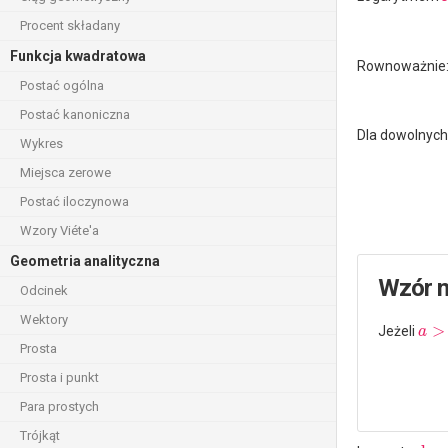
Procent składany
Funkcja kwadratowa
Rownoważnie
Postać ogólna
Postać kanoniczna
Dla dowolnych
Wykres
Miejsca zerowe
Postać iloczynowa
Wzory Viéte'a
Geometria analityczna
Wzór n
Odcinek
Wektory
>
Jeżeli
a
Prosta
Prosta i punkt
Para prostych
Trójkąt