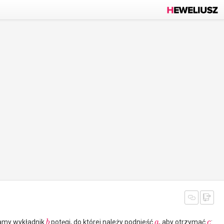
my wykładnik
potęgi, do której należy podnieść
, aby otrzymać
:
b
a
c