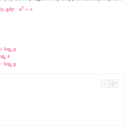
b
dy, gdy
=
a
c
+
log
y
a
log
x
a
−
log
y
a