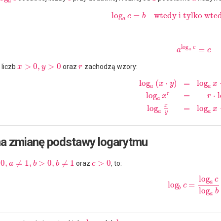
a
log
=
wtedy i tylko wte
c
b
a
:
log
c
=
a
c
a
>
0
,
>
0
 liczb
oraz
zachodzą wzory:
x
y
r
log
(
⋅
)
=
log
x
y
x
a
a
r
log
=
⋅
x
r
a
x
log
=
log
x
a
a
y
a zmianę podstawy logarytmu
0
,
≠
1
,
>
0
,
≠
1
>
0
oraz
, to:
a
b
b
c
log
c
a
log
=
c
b
log
b
a