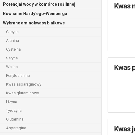
Potencjał wody w komórce roślinnej
Kwas 
Równanie Hardy'ego-Weinberga
Wybrane aminokwasy białkowe
Glicyna
Alanina
Cysteina
Seryna
Kwas p
Walina
Fenyloalanina
Kwas asparaginowy
Kwas glutaminowy
Lizyna
Tyrozyna
Glutamina
Kwas j
Asparagina