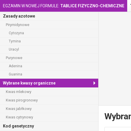
EGZAMIN W NOWEJ FORMULE:
TABLICE FIZYCZNO-CHEMICZNE
Zasady azotowe
Pirymidynowe
Cytozyna
Tymina
Uracyl
Purynowe
Adenina
Guanina
Wybrane kwasy organiczne
Kwas mlekowy
Kwas pirogronowy
Kwas jabłkowy
Wybran
Kwas cytrynowy
Kod genetyczny