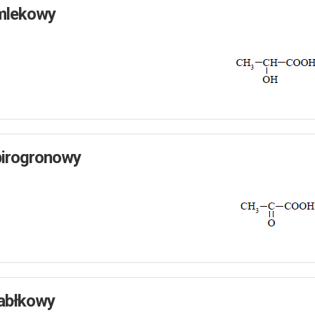
mlekowy
irogronowy
abłkowy