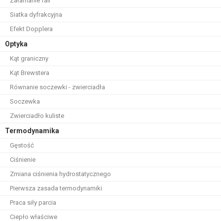
Załamanie fali
Siatka dyfrakcyjna
Efekt Dopplera
Optyka
Kąt graniczny
Kąt Brewstera
Równanie soczewki - zwierciadła
Soczewka
Zwierciadło kuliste
Termodynamika
Gęstość
Ciśnienie
Zmiana ciśnienia hydrostatycznego
Pierwsza zasada termodynamiki
Praca siły parcia
Ciepło właściwe