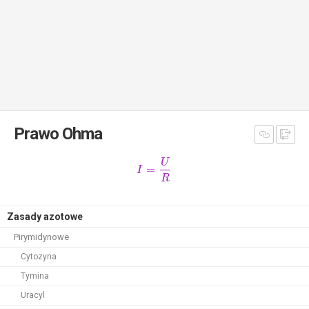
Prawo Ohma
U
=
I
R
Zasady azotowe
Pirymidynowe
Cytozyna
Tymina
Uracyl