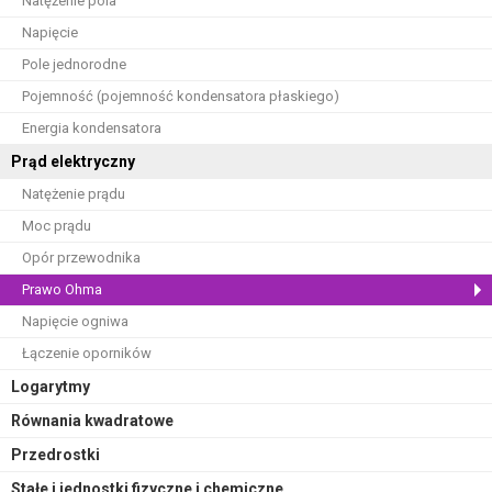
Natężenie pola
Napięcie
Pole jednorodne
Pojemność (pojemność kondensatora płaskiego)
Energia kondensatora
Prąd elektryczny
Natężenie prądu
Moc prądu
Opór przewodnika
Prawo Ohma
Napięcie ogniwa
Łączenie oporników
Logarytmy
Równania kwadratowe
Przedrostki
Stałe i jednostki fizyczne i chemiczne