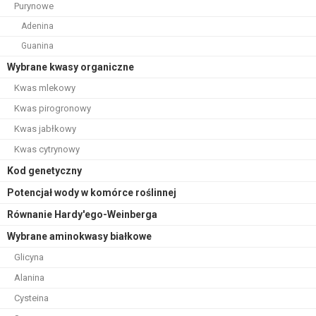
Purynowe
Adenina
Guanina
Wybrane kwasy organiczne
Kwas mlekowy
Kwas pirogronowy
Kwas jabłkowy
Kwas cytrynowy
Kod genetyczny
Potencjał wody w komórce roślinnej
Równanie Hardy'ego-Weinberga
Wybrane aminokwasy białkowe
Glicyna
Alanina
Cysteina