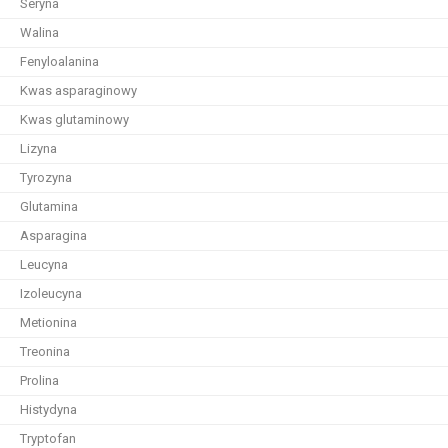
Seryna
Walina
Fenyloalanina
Kwas asparaginowy
Kwas glutaminowy
Lizyna
Tyrozyna
Glutamina
Asparagina
Leucyna
Izoleucyna
Metionina
Treonina
Prolina
Histydyna
Tryptofan