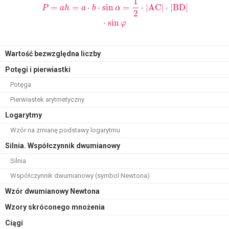
1
=
=
⋅
⋅
sin
=
⋅
|
AC
|
⋅
|
BD
|
P
a
h
a
b
α
2
⋅
sin
φ
Wartość bezwzględna liczby
Potęgi i pierwiastki
Potęga
Pierwiastek arytmetyczny
Logarytmy
Wzór na zmianę podstawy logarytmu
Silnia. Współczynnik dwumianowy
Silnia
Współczynnik dwumianowy (symbol Newtona)
Wzór dwumianowy Newtona
Wzory skróconego mnożenia
Ciągi