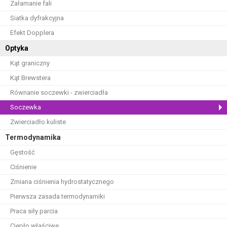
Załamanie fali
Siatka dyfrakcyjna
Efekt Dopplera
Optyka
Kąt graniczny
Kąt Brewstera
Równanie soczewki - zwierciadła
Soczewka
Zwierciadło kuliste
Termodynamika
Gęstość
Ciśnienie
Zmiana ciśnienia hydrostatycznego
Pierwsza zasada termodynamiki
Praca siły parcia
Ciepło właściwe