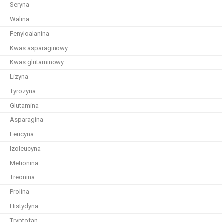
Seryna
Walina
Fenyloalanina
Kwas asparaginowy
Kwas glutaminowy
Lizyna
Tyrozyna
Glutamina
Asparagina
Leucyna
Izoleucyna
Metionina
Treonina
Prolina
Histydyna
Tryptofan