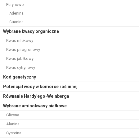
Purynowe
Adenina
Guanina
Wybrane kwasy organiczne
Kwas mlekowy
Kwas pirogronowy
Kwas jabłkowy
Kwas cytrynowy
Kod genetyczny
Potencjał wody w komórce roślinnej
Równanie Hardy'ego-Weinberga
Wybrane aminokwasy białkowe
Glicyna
Alanina
Cysteina