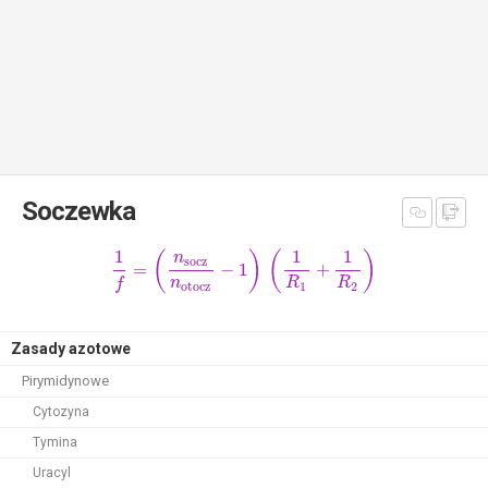
Soczewka
1
1
1
(
)
(
)
n
socz
=
−
1
+
n
R
R
f
otocz
1
2
Zasady azotowe
Pirymidynowe
Cytozyna
Tymina
Uracyl