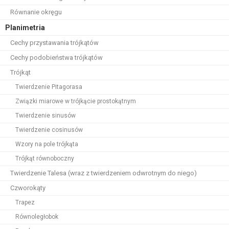
Równanie okręgu
Planimetria
Cechy przystawania trójkątów
Cechy podobieństwa trójkątów
Trójkąt
Twierdzenie Pitagorasa
Związki miarowe w trójkącie prostokątnym
Twierdzenie sinusów
Twierdzenie cosinusów
Wzory na pole trójkąta
Trójkąt równoboczny
Twierdzenie Talesa (wraz z twierdzeniem odwrotnym do niego)
Czworokąty
Trapez
Równoległobok