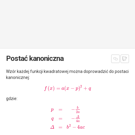
Postać kanoniczna
Wzór każdej funkcji kwadratowej można doprowadzić do postaci
kanonicznej:
2
(
)
=
(
−
)
+
f
x
a
x
p
q
gdzie:
b
=
−
p
2
a
Δ
=
−
q
4
a
2
=
−
4
Δ
b
a
c