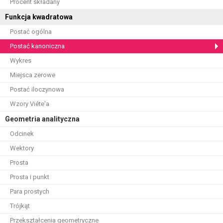
Procent składany
Funkcja kwadratowa
Postać ogólna
Postać kanoniczna
Wykres
Miejsca zerowe
Postać iloczynowa
Wzory Viéte'a
Geometria analityczna
Odcinek
Wektory
Prosta
Prosta i punkt
Para prostych
Trójkąt
Przekształcenia geometryczne