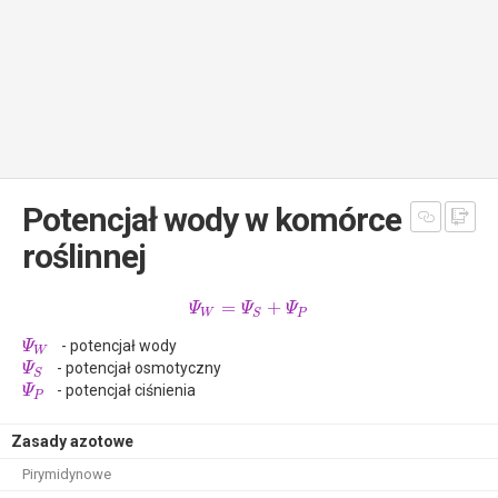
Potencjał wody w komórce
roślinnej
=
+
Ψ
Ψ
Ψ
W
P
S
- potencjał wody
Ψ
W
- potencjał osmotyczny
Ψ
S
- potencjał ciśnienia
Ψ
P
Zasady azotowe
Pirymidynowe