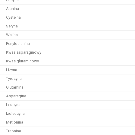
Alanina
Cysteina
Seryna
Walina
Fenyloalanina
Kwas asparaginowy
Kwas glutaminowy
Lizyna
Tyrozyna
Glutamina
Asparagina
Leucyna
Izoleucyna
Metionina
Treonina