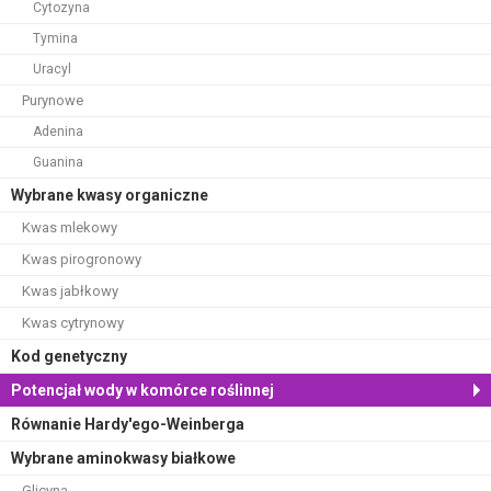
Cytozyna
Tymina
Uracyl
Purynowe
Adenina
Guanina
Wybrane kwasy organiczne
Kwas mlekowy
Kwas pirogronowy
Kwas jabłkowy
Kwas cytrynowy
Kod genetyczny
Potencjał wody w komórce roślinnej
Równanie Hardy'ego-Weinberga
Wybrane aminokwasy białkowe
Glicyna