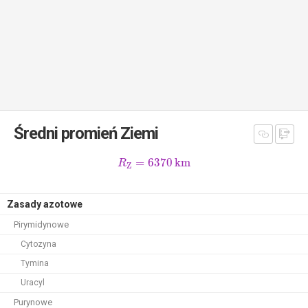
Średni promień Ziemi
=
6370
km
R
Z
Zasady azotowe
Pirymidynowe
Cytozyna
Tymina
Uracyl
Purynowe