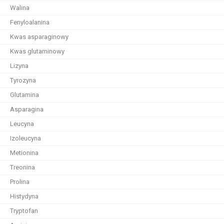
Walina
Fenyloalanina
Kwas asparaginowy
Kwas glutaminowy
Lizyna
Tyrozyna
Glutamina
Asparagina
Leucyna
Izoleucyna
Metionina
Treonina
Prolina
Histydyna
Tryptofan