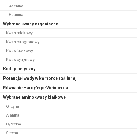
Adenina
Guanina
Wybrane kwasy organiczne
Kwas mlekowy
Kwas pirogronowy
Kwas jabłkowy
Kwas cytrynowy
Kod genetyczny
Potencjał wody w komórce roślinnej
Równanie Hardy'ego-Weinberga
Wybrane aminokwasy białkowe
Glicyna
Alanina
Cysteina
Seryna