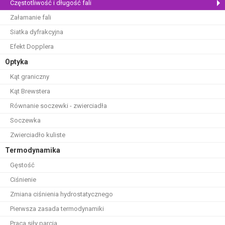
Częstotliwość i długość fali
Załamanie fali
Siatka dyfrakcyjna
Efekt Dopplera
Optyka
Kąt graniczny
Kąt Brewstera
Równanie soczewki - zwierciadła
Soczewka
Zwierciadło kuliste
Termodynamika
Gęstość
Ciśnienie
Zmiana ciśnienia hydrostatycznego
Pierwsza zasada termodynamiki
Praca siły parcia