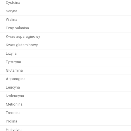
Cysteina
Seryna
Walina
Fenyloalanina
Kwas asparaginowy
Kwas glutaminowy
Lizyna
Tyrozyna
Glutamina
Asparagina
Leucyna
Izoleucyna
Metionina
Treonina
Prolina
Histydyna