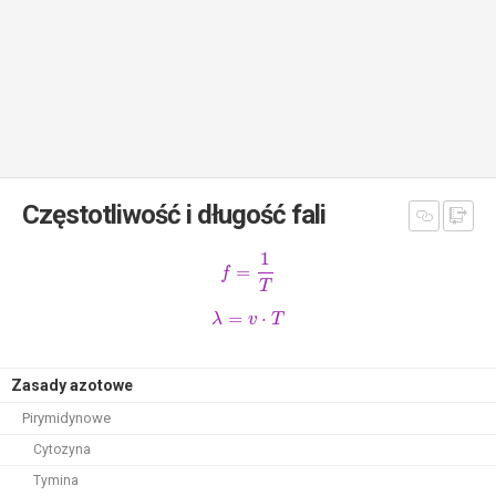
Częstotliwość i długość fali
1
=
f
T
=
⋅
λ
v
T
Zasady azotowe
Pirymidynowe
Cytozyna
Tymina