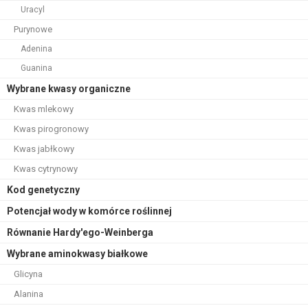
Uracyl
Purynowe
Adenina
Guanina
Wybrane kwasy organiczne
Kwas mlekowy
Kwas pirogronowy
Kwas jabłkowy
Kwas cytrynowy
Kod genetyczny
Potencjał wody w komórce roślinnej
Równanie Hardy'ego-Weinberga
Wybrane aminokwasy białkowe
Glicyna
Alanina