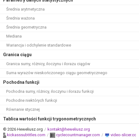
Parametry danych statystycznych
Średnia arytmetyczna
Średnia ważona
Średnia geometryczna
Mediana
Wariancja i odchylenie standardowe
Granica ciągu
Granica sumy, różnicy, iloczynu i ilorazu ciągów
Suma wyrazów nieskończonego ciągu geometrycznego
Pochodna funkcji
Pochodna sumy, różnicy, iloczynu i ilorazu funkcji
Pochodne niektórych funkcji
Równanie stycznej
Tablica wartości funkcji trygonometrycznych
© 2026 Heweliusz.org
/
kontakt@heweliusz.org
kickasssubtitles.com
/
cyclecountmanager.com
/
video-slicer.com
/