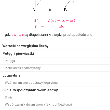
=
2
(
+
+
)
P
a
b
b
c
a
c
=
V
a
b
c
,
,
gdzie
są długościami krawędzi prostopadłościanu
a
b
c
Wartość bezwzględna liczby
Potęgi i pierwiastki
Potęga
Pierwiastek arytmetyczny
Logarytmy
Wzór na zmianę podstawy logarytmu
Silnia. Współczynnik dwumianowy
Silnia
Współczynnik dwumianowy (symbol Newtona)