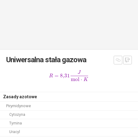
Uniwersalna stała gazowa
J
=
8,31
R
mol
⋅
K
Zasady azotowe
Pirymidynowe
Cytozyna
Tymina
Uracyl