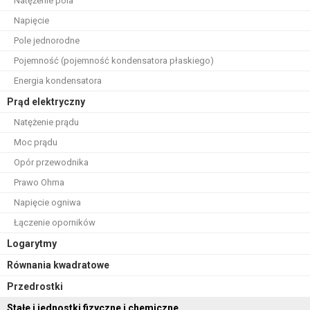
Natężenie pola
Napięcie
Pole jednorodne
Pojemność (pojemność kondensatora płaskiego)
Energia kondensatora
Prąd elektryczny
Natężenie prądu
Moc prądu
Opór przewodnika
Prawo Ohma
Napięcie ogniwa
Łączenie oporników
Logarytmy
Równania kwadratowe
Przedrostki
Stałe i jednostki fizyczne i chemiczne