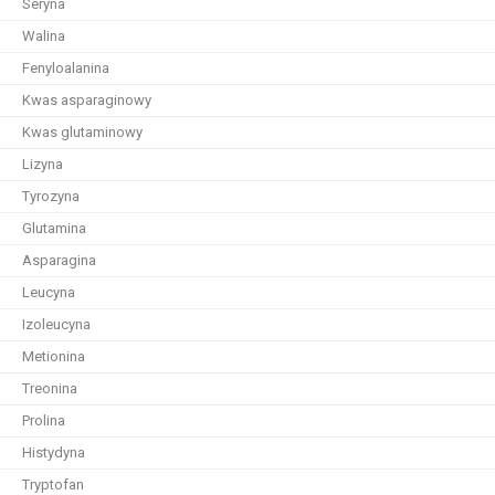
Seryna
Walina
Fenyloalanina
Kwas asparaginowy
Kwas glutaminowy
Lizyna
Tyrozyna
Glutamina
Asparagina
Leucyna
Izoleucyna
Metionina
Treonina
Prolina
Histydyna
Tryptofan