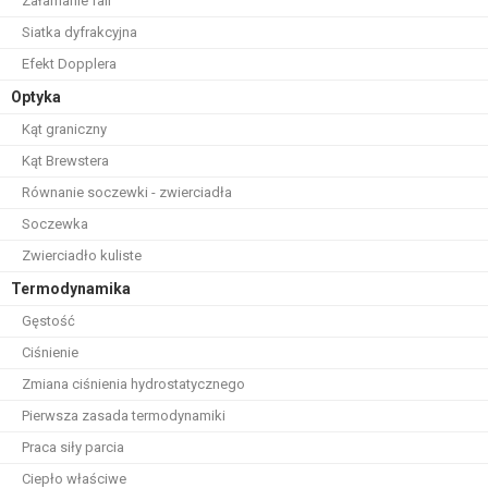
Załamanie fali
Siatka dyfrakcyjna
Efekt Dopplera
Optyka
Kąt graniczny
Kąt Brewstera
Równanie soczewki - zwierciadła
Soczewka
Zwierciadło kuliste
Termodynamika
Gęstość
Ciśnienie
Zmiana ciśnienia hydrostatycznego
Pierwsza zasada termodynamiki
Praca siły parcia
Ciepło właściwe