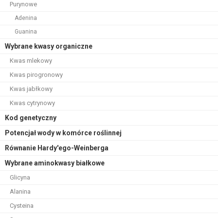
Purynowe
Adenina
Guanina
Wybrane kwasy organiczne
Kwas mlekowy
Kwas pirogronowy
Kwas jabłkowy
Kwas cytrynowy
Kod genetyczny
Potencjał wody w komórce roślinnej
Równanie Hardy'ego-Weinberga
Wybrane aminokwasy białkowe
Glicyna
Alanina
Cysteina