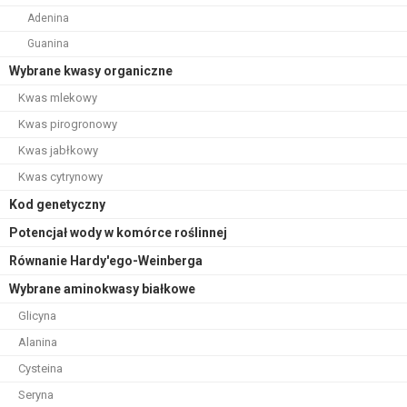
Adenina
Guanina
Wybrane kwasy organiczne
Kwas mlekowy
Kwas pirogronowy
Kwas jabłkowy
Kwas cytrynowy
Kod genetyczny
Potencjał wody w komórce roślinnej
Równanie Hardy'ego-Weinberga
Wybrane aminokwasy białkowe
Glicyna
Alanina
Cysteina
Seryna