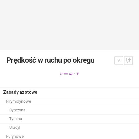
Prędkość w ruchu po okregu
=
⋅
v
ω
r
Zasady azotowe
Pirymidynowe
Cytozyna
Tymina
Uracyl
Purynowe