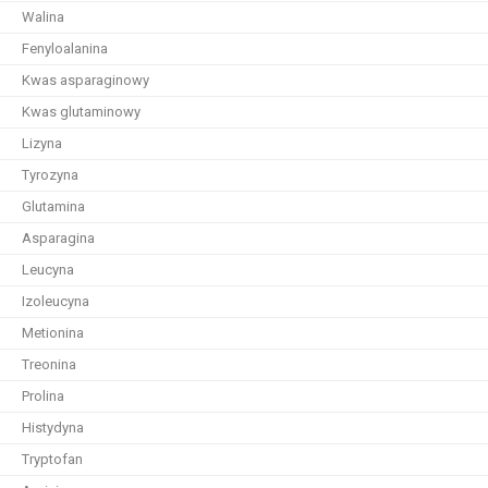
Walina
Fenyloalanina
Kwas asparaginowy
Kwas glutaminowy
Lizyna
Tyrozyna
Glutamina
Asparagina
Leucyna
Izoleucyna
Metionina
Treonina
Prolina
Histydyna
Tryptofan