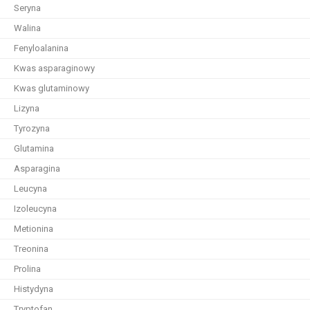
Seryna
Walina
Fenyloalanina
Kwas asparaginowy
Kwas glutaminowy
Lizyna
Tyrozyna
Glutamina
Asparagina
Leucyna
Izoleucyna
Metionina
Treonina
Prolina
Histydyna
Tryptofan