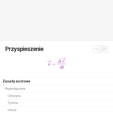
Przyspieszenie
→
→
Δ
v
=
a
Δ
t
Zasady azotowe
Pirymidynowe
Cytozyna
Tymina
Uracyl