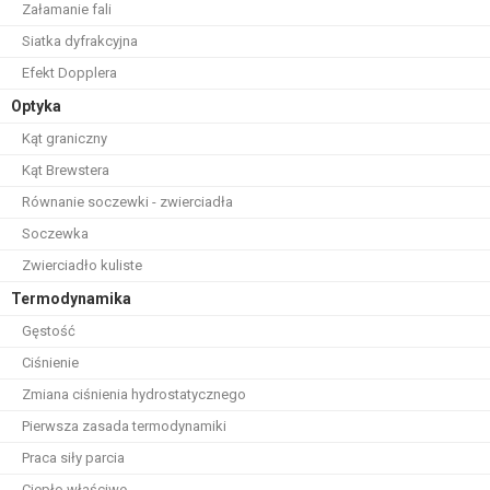
Załamanie fali
Siatka dyfrakcyjna
Efekt Dopplera
Optyka
Kąt graniczny
Kąt Brewstera
Równanie soczewki - zwierciadła
Soczewka
Zwierciadło kuliste
Termodynamika
Gęstość
Ciśnienie
Zmiana ciśnienia hydrostatycznego
Pierwsza zasada termodynamiki
Praca siły parcia
Ciepło właściwe