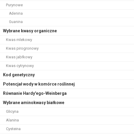
Purynowe
Adenina
Guanina
Wybrane kwasy organiczne
Kwas mlekowy
Kwas pirogronowy
Kwas jabłkowy
Kwas cytrynowy
Kod genetyczny
Potencjał wody w komórce roślinnej
Równanie Hardy'ego-Weinberga
Wybrane aminokwasy białkowe
Glicyna
Alanina
Cysteina