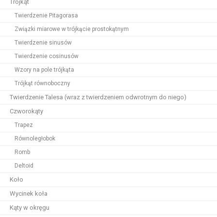
Trójkąt
Twierdzenie Pitagorasa
Związki miarowe w trójkącie prostokątnym
Twierdzenie sinusów
Twierdzenie cosinusów
Wzory na pole trójkąta
Trójkąt równoboczny
Twierdzenie Talesa (wraz z twierdzeniem odwrotnym do niego)
Czworokąty
Trapez
Równoległobok
Romb
Deltoid
Koło
Wycinek koła
Kąty w okręgu