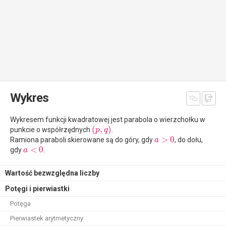
Wykres
Wykresem funkcji kwadratowej jest parabola o wierzchołku w
(
,
)
punkcie o współrzędnych
.
p
q
>
0
Ramiona paraboli skierowane są do góry, gdy
, do dołu,
a
<
0
gdy
.
a
Wartość bezwzględna liczby
Potęgi i pierwiastki
Potęga
Pierwiastek arytmetyczny