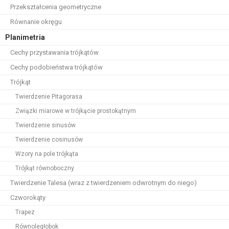
Przekształcenia geometryczne
Równanie okręgu
Planimetria
Cechy przystawania trójkątów
Cechy podobieństwa trójkątów
Trójkąt
Twierdzenie Pitagorasa
Związki miarowe w trójkącie prostokątnym
Twierdzenie sinusów
Twierdzenie cosinusów
Wzory na pole trójkąta
Trójkąt równoboczny
Twierdzenie Talesa (wraz z twierdzeniem odwrotnym do niego)
Czworokąty
Trapez
Równoległobok