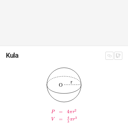
Kula
2
=
4
P
π
r
4
3
=
V
π
r
3