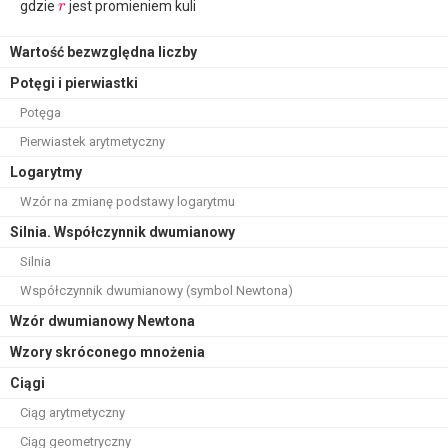
gdzie
jest promieniem kuli
r
Wartość bezwzględna liczby
Potęgi i pierwiastki
Potęga
Pierwiastek arytmetyczny
Logarytmy
Wzór na zmianę podstawy logarytmu
Silnia. Współczynnik dwumianowy
Silnia
Współczynnik dwumianowy (symbol Newtona)
Wzór dwumianowy Newtona
Wzory skróconego mnożenia
Ciągi
Ciąg arytmetyczny
Ciąg geometryczny