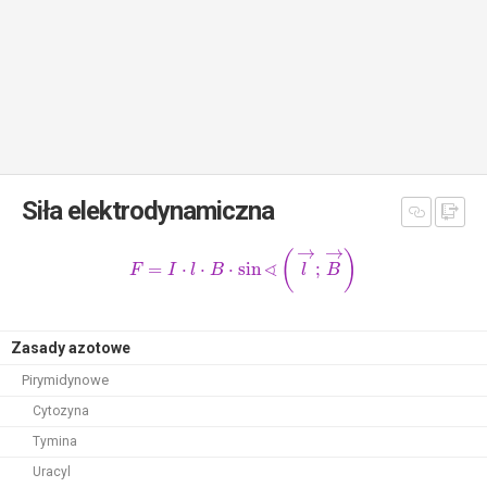
Siła elektrodynamiczna
→
→
(
)
∢
=
⋅
⋅
⋅
sin
;
F
I
l
B
l
B
Zasady azotowe
Pirymidynowe
Cytozyna
Tymina
Uracyl