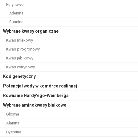
Purynowe
Adenina
Guanina
Wybrane kwasy organiczne
Kwas mlekowy
Kwas pirogronowy
Kwas jabłkowy
Kwas cytrynowy
Kod genetyczny
Potencjał wody w komórce roślinnej
Równanie Hardy'ego-Weinberga
Wybrane aminokwasy białkowe
Glicyna
Alanina
Cysteina