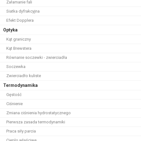
Załamanie fali
Siatka dyfrakcyjna
Efekt Dopplera
Optyka
Kąt graniczny
Kąt Brewstera
Równanie soczewki - zwierciadła
Soczewka
Zwierciadło kuliste
Termodynamika
Gęstość
Ciśnienie
Zmiana ciśnienia hydrostatycznego
Pierwsza zasada termodynamiki
Praca siły parcia
Ciepło właściwe