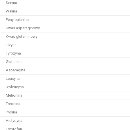
Seryna
Walina
Fenyloalanina
Kwas asparaginowy
Kwas glutaminowy
Lizyna
Tyrozyna
Glutamina
Asparagina
Leucyna
Izoleucyna
Metionina
Treonina
Prolina
Histydyna
Tryptofan