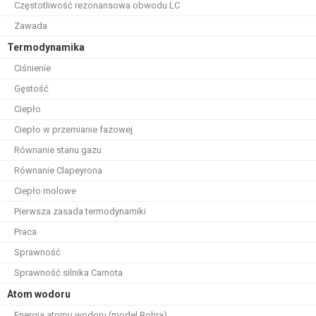
Częstotliwość rezonansowa obwodu LC
Zawada
Termodynamika
Ciśnienie
Gęstość
Ciepło
Ciepło w przemianie fazowej
Równanie stanu gazu
Równanie Clapeyrona
Ciepło molowe
Pierwsza zasada termodynamiki
Praca
Sprawność
Sprawność silnika Carnota
Atom wodoru
Energia atomu wodoru (model Bohra)