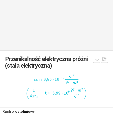
Przenikalność elektryczna próżni
(stała elektryczna)
2
C
−
12
≈
8,85
⋅
10
ε
0
2
⋅
N
m
2
1
⋅
(
)
N
m
9
=
≈
8,99
⋅
10
k
4
2
π
ε
C
0
Ruch prostoliniowy