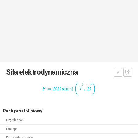
Siła elektrodynamiczna
→
→
(
)
∢
=
sin
,
F
B
I
l
l
B
Ruch prostoliniowy
Prędkość
Droga
Przyspieszenie