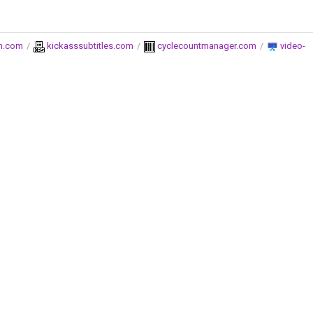
.com
/
kickasssubtitles.com
/
cyclecountmanager.com
/
video-sli