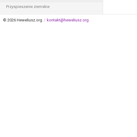
Przyspieszenie ziemskie
Masa Ziemi
© 2026 Heweliusz.org
/
kontakt@heweliusz.org
Średni promień Ziemi
Stała grawitacji
Liczba Avogadro
Objętość jednego mola gazu w warunkach
normalnych
Stała gazowa
Stała Boltzmanna
Przenikalność elektryczna próżni (stała
elektryczna)
Przenikalność magnetyczna próżni (stała
magnetyczna)
Prędkość światła w próżni
Stała Plancka
Ładunek elektronu