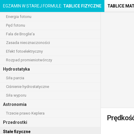
EGZAMIN W STAREJ FORMULE:
TABLICE FIZYCZNE
TABLICE MA
Dylatacja czasu
Energia fotonu
Pęd fotonu
Fala de Broglie'a
Zasada nieoznaczoności
Efekt fotoelektryczny
Rozpad promieniotwórczy
Hydrostatyka
Siła parcia
Ciśnienie hydrostatyczne
Siła wyporu
Astronomia
Trzecie prawo Keplera
Prędkość
Przedrostki
Stałe fizyczne