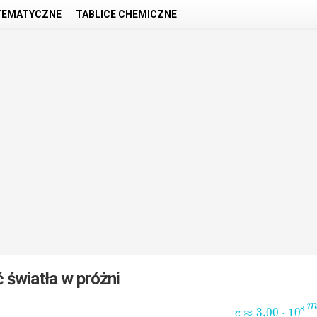
TEMATYCZNE
TABLICE CHEMICZNE
 światła w próżni
8
≈
3,00
⋅
10
c