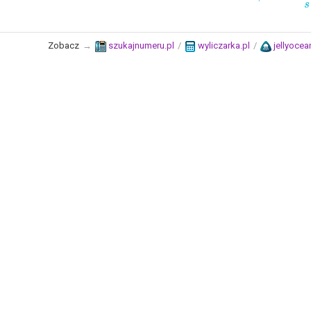
s
Zobacz
→
szukajnumeru.pl
/
wyliczarka.pl
/
jellyocean