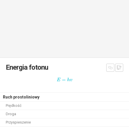
Energia fotonu
=
E
h
v
Ruch prostoliniowy
Prędkość
Droga
Przyspieszenie